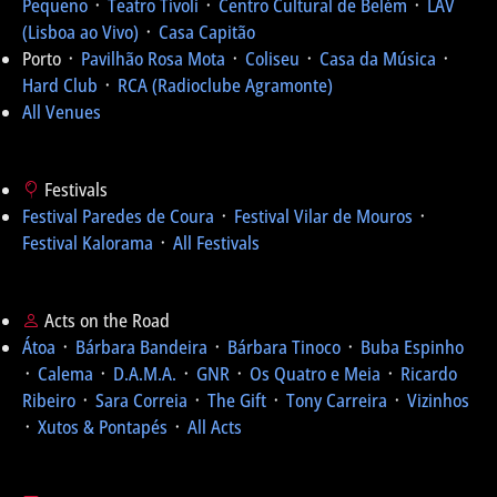
Pequeno
᛫
Teatro Tivoli
᛫
Centro Cultural de Belém
᛫
LAV
(Lisboa ao Vivo)
᛫
Casa Capitão
Porto ᛫
Pavilhão Rosa Mota
᛫
Coliseu
᛫
Casa da Música
᛫
Hard Club
᛫
RCA (Radioclube Agramonte)
All Venues
Festivals
Festival Paredes de Coura
᛫
Festival Vilar de Mouros
᛫
Festival Kalorama
᛫
All Festivals
Acts on the Road
Átoa
᛫
Bárbara Bandeira
᛫
Bárbara Tinoco
᛫
Buba Espinho
᛫
Calema
᛫
D.A.M.A.
᛫
GNR
᛫
Os Quatro e Meia
᛫
Ricardo
Ribeiro
᛫
Sara Correia
᛫
The Gift
᛫
Tony Carreira
᛫
Vizinhos
᛫
Xutos & Pontapés
᛫
All Acts