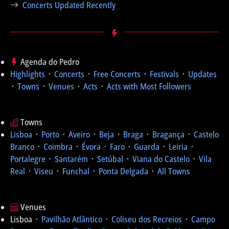
Concerts Updated Recently
Agenda do Pedro
Highlights
᛫
Concerts
᛫
Free Concerts
᛫
Festivals
᛫
Updates
᛫
Towns
᛫
Venues
᛫
Acts
᛫
Acts with Most Followers
Towns
Lisboa
᛫
Porto
᛫
Aveiro
᛫
Beja
᛫
Braga
᛫
Bragança
᛫
Castelo
Branco
᛫
Coimbra
᛫
Évora
᛫
Faro
᛫
Guarda
᛫
Leiria
᛫
Portalegre
᛫
Santarém
᛫
Setúbal
᛫
Viana do Castelo
᛫
Vila
Real
᛫
Viseu
᛫
Funchal
᛫
Ponta Delgada
᛫
All Towns
Venues
Lisboa ᛫
Pavilhão Atlântico
᛫
Coliseu dos Recreios
᛫
Campo