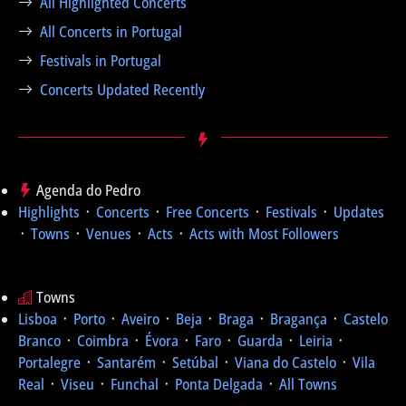
All Highlighted Concerts
All Concerts in Portugal
Festivals in Portugal
Concerts Updated Recently
Agenda do Pedro
Highlights
᛫
Concerts
᛫
Free Concerts
᛫
Festivals
᛫
Updates
᛫
Towns
᛫
Venues
᛫
Acts
᛫
Acts with Most Followers
Towns
Lisboa
᛫
Porto
᛫
Aveiro
᛫
Beja
᛫
Braga
᛫
Bragança
᛫
Castelo
Branco
᛫
Coimbra
᛫
Évora
᛫
Faro
᛫
Guarda
᛫
Leiria
᛫
Portalegre
᛫
Santarém
᛫
Setúbal
᛫
Viana do Castelo
᛫
Vila
Real
᛫
Viseu
᛫
Funchal
᛫
Ponta Delgada
᛫
All Towns