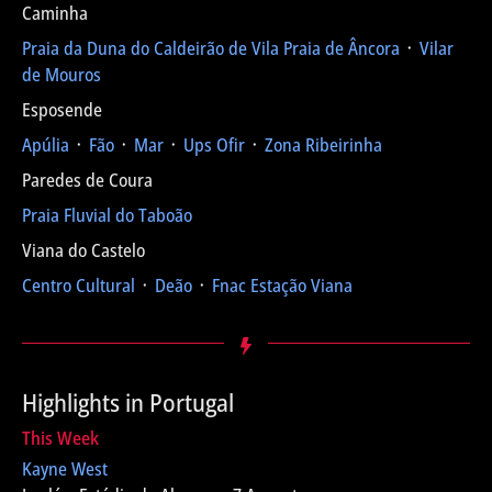
Caminha
Praia da Duna do Caldeirão de Vila Praia de Âncora
᛫
Vilar
de Mouros
Esposende
Apúlia
᛫
Fão
᛫
Mar
᛫
Ups Ofir
᛫
Zona Ribeirinha
Paredes de Coura
Praia Fluvial do Taboão
Viana do Castelo
Centro Cultural
᛫
Deão
᛫
Fnac Estação Viana
Highlights in Portugal
This Week
Kayne West