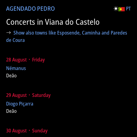
AGENDA
DO PEDRO
PT
Concerts in Viana do Castelo
Show also towns like Esposende, Caminha and Paredes
de Coura
28 August ᛫ Friday
Némanus
Deão
29 August ᛫ Saturday
Diogo Piçarra
Deão
30 August ᛫ Sunday