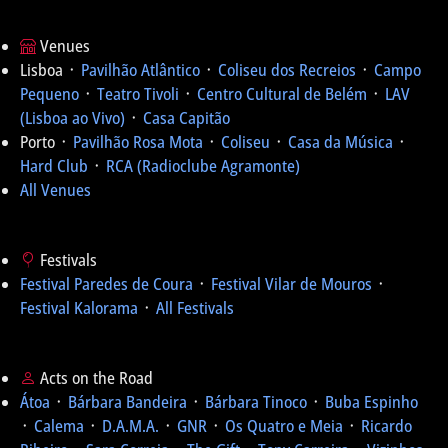
Venues
Lisboa ᛫
Pavilhão Atlântico
᛫
Coliseu dos Recreios
᛫
Campo
Pequeno
᛫
Teatro Tivoli
᛫
Centro Cultural de Belém
᛫
LAV
(Lisboa ao Vivo)
᛫
Casa Capitão
Porto ᛫
Pavilhão Rosa Mota
᛫
Coliseu
᛫
Casa da Música
᛫
Hard Club
᛫
RCA (Radioclube Agramonte)
All Venues
Festivals
Festival Paredes de Coura
᛫
Festival Vilar de Mouros
᛫
Festival Kalorama
᛫
All Festivals
Acts on the Road
Átoa
᛫
Bárbara Bandeira
᛫
Bárbara Tinoco
᛫
Buba Espinho
᛫
Calema
᛫
D.A.M.A.
᛫
GNR
᛫
Os Quatro e Meia
᛫
Ricardo