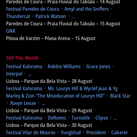
Paredes de Coura – Praia Fluvial do Taboão – 14 August
Festival Paredes de Coura
᛫ Amyl and the Sniffers ᛫
Thundercat ᛫ Patrick Watson ᛫ ...
Paredes de Coura – Praia Fluvial do Taboão – 15 August
GNR
Póvoa de Varzim – Póvoa Arena – 15 August
Still This Month
Festival Kalorama
᛫ Robbie Williams ᛫ Grace Jones ᛫
Interpol ᛫ ...
Lisboa – Parque da Bela Vista – 28 August
Festival Kalorama
᛫ Ms. Lauryn Hill & Wyclef Jean & Yg
Marley & Zion
"The Miseducation of Lauryn Hill"
᛫ Black Star
᛫ Ravyn Lenae ᛫ ...
Lisboa – Parque da Bela Vista – 29 August
Festival Kalorama
᛫ Deftones ᛫ Turnstile ᛫ Clipse ᛫ ...
Lisboa – Parque da Bela Vista – 30 August
Festival Vilar de Mouros
᛫ Yungblud ᛫ President ᛫ Cabaret