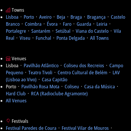
Towns
Lisboa
᛫
Porto
᛫
Aveiro
᛫
Beja
᛫
Braga
᛫
Bragança
᛫
Castelo
Branco
᛫
Coimbra
᛫
Évora
᛫
Faro
᛫
Guarda
᛫
Leiria
᛫
Portalegre
᛫
Santarém
᛫
Setúbal
᛫
Viana do Castelo
᛫
Vila
Real
᛫
Viseu
᛫
Funchal
᛫
Ponta Delgada
᛫
All Towns
Venues
Lisboa ᛫
Pavilhão Atlântico
᛫
Coliseu dos Recreios
᛫
Campo
Pequeno
᛫
Teatro Tivoli
᛫
Centro Cultural de Belém
᛫
LAV
(Lisboa ao Vivo)
᛫
Casa Capitão
Porto ᛫
Pavilhão Rosa Mota
᛫
Coliseu
᛫
Casa da Música
᛫
Hard Club
᛫
RCA (Radioclube Agramonte)
All Venues
Festivals
Festival Paredes de Coura
᛫
Festival Vilar de Mouros
᛫