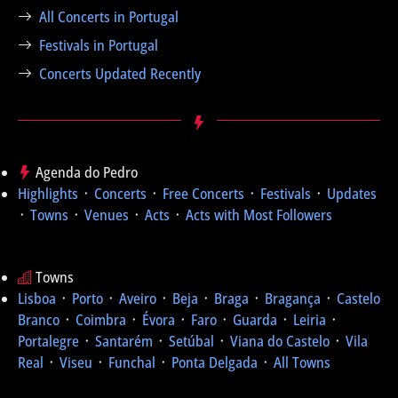
All Concerts in Portugal
Festivals in Portugal
Concerts Updated Recently
Agenda do Pedro
Highlights
᛫
Concerts
᛫
Free Concerts
᛫
Festivals
᛫
Updates
᛫
Towns
᛫
Venues
᛫
Acts
᛫
Acts with Most Followers
Towns
Lisboa
᛫
Porto
᛫
Aveiro
᛫
Beja
᛫
Braga
᛫
Bragança
᛫
Castelo
Branco
᛫
Coimbra
᛫
Évora
᛫
Faro
᛫
Guarda
᛫
Leiria
᛫
Portalegre
᛫
Santarém
᛫
Setúbal
᛫
Viana do Castelo
᛫
Vila
Real
᛫
Viseu
᛫
Funchal
᛫
Ponta Delgada
᛫
All Towns