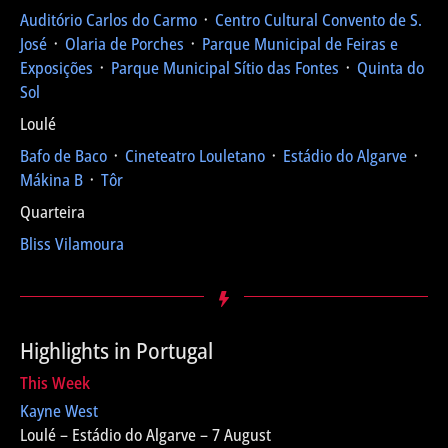
Auditório Carlos do Carmo
᛫
Centro Cultural Convento de S.
José
᛫
Olaria de Porches
᛫
Parque Municipal de Feiras e
Exposições
᛫
Parque Municipal Sítio das Fontes
᛫
Quinta do
Sol
Loulé
Bafo de Baco
᛫
Cineteatro Louletano
᛫
Estádio do Algarve
᛫
Mákina B
᛫
Tôr
Quarteira
Bliss Vilamoura
Highlights in Portugal
This Week
Kayne West
Loulé – Estádio do Algarve – 7 August