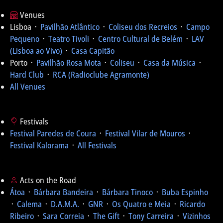
Venues
Lisboa ᛫
Pavilhão Atlântico
᛫
Coliseu dos Recreios
᛫
Campo
Pequeno
᛫
Teatro Tivoli
᛫
Centro Cultural de Belém
᛫
LAV
(Lisboa ao Vivo)
᛫
Casa Capitão
Porto ᛫
Pavilhão Rosa Mota
᛫
Coliseu
᛫
Casa da Música
᛫
Hard Club
᛫
RCA (Radioclube Agramonte)
All Venues
Festivals
Festival Paredes de Coura
᛫
Festival Vilar de Mouros
᛫
Festival Kalorama
᛫
All Festivals
Acts on the Road
Átoa
᛫
Bárbara Bandeira
᛫
Bárbara Tinoco
᛫
Buba Espinho
᛫
Calema
᛫
D.A.M.A.
᛫
GNR
᛫
Os Quatro e Meia
᛫
Ricardo
Ribeiro
᛫
Sara Correia
᛫
The Gift
᛫
Tony Carreira
᛫
Vizinhos