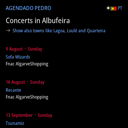
AGENDA
DO PEDRO
PT
Concerts in Albufeira
Show also towns like Lagoa, Loulé and Quarteira
9 August ᛫ Sunday
Sofa Wizards
Fnac AlgarveShopping
16 August ᛫ Sunday
Recante
Fnac AlgarveShopping
13 September ᛫ Sunday
Tsunamiz